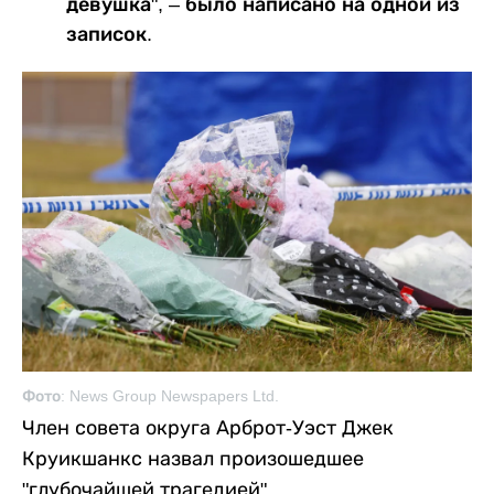
девушка", – было написано на одной из
записок.
Фото: News Group Newspapers Ltd.
Член совета округа Арброт-Уэст Джек
Круикшанкс назвал произошедшее
"глубочайшей трагедией".