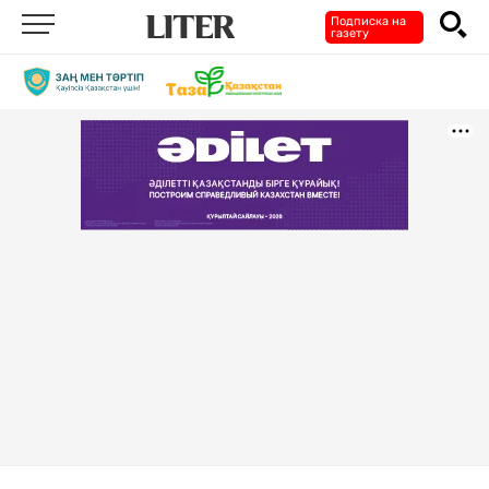
Подписка на
газету