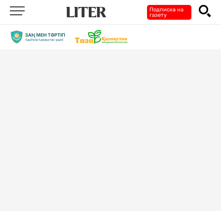
Подписка на
газету