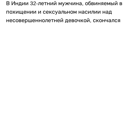
В Индии 32-летний мужчина, обвиняемый в
похищении и сексуальном насилии над
несовершеннолетней девочкой, скончался
после того, как разъяренная толпа жестоко
избила его в. Полиция сообщила об аресте
восьми человек, причастных к нападению,
передает
Liter.kz
со ссылкой на
news9live
.
Местные жители рассказали, что
обвиняемый, Мохаммад Эмроз, похитил
школьницу и держал ее взаперти в своем
доме два дня. Семья искала ее повсюду, но не
смогла найти никаких следов. Спустя
несколько дней девочка вернулась домой и
рассказала о случившемся. Она сообщила,
что Эмроз держал ее в плену и угрожал
убить. Услышав это, большая группа