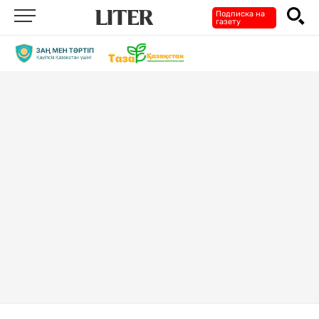
Подписка на
газету