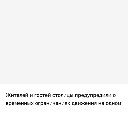
Жителей и гостей столицы предупредили о
временных ограничениях движения на одном
из самых загруженных проспектов города.
Причиной станут дорожные работы, которые
продлятся два дня, передает
Liter.kz
.