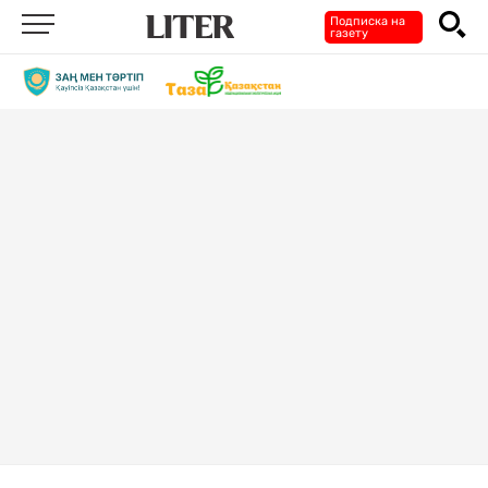
Подписка на
газету