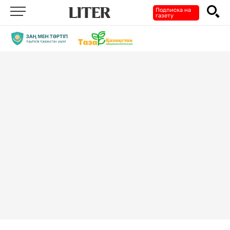
Подписка на
газету