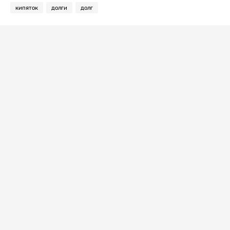
кипяток
долги
долг