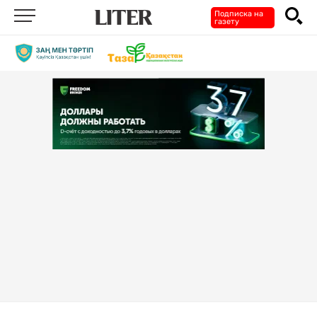
Подписка на
газету