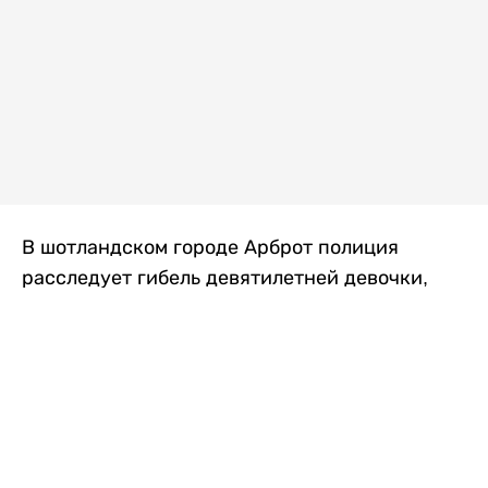
В шотландском городе Арброт полиция
расследует гибель девятилетней девочки,
которую нашли с тяжелыми травмами в
промышленной зоне, где семья разбила
палаточный лагерь. По подозрению в
убийстве ребенка задержан ее 35-летний
отец, передает
Liter.kz
со ссылкой на
The Sun
.
По данным полиции, семья из Западного