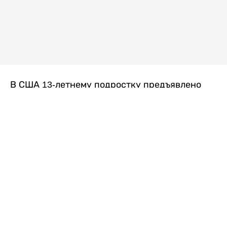
В США 13-летнему подростку предъявлено
обвинение в убийстве второй степени после
гибели его 14-летней сводной сестры. По
версии следствия, трагедия произошла
вскоре после ссоры между детьми, передает
Liter.kz
со ссылкой на
kmph.com
.
Как сообщили в полиции, девочка получила
огнестрельное ранение в голову. Она
скончалась от полученных травм.
Во время происшествия в доме находились