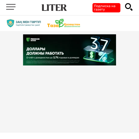
Подписка на
газету