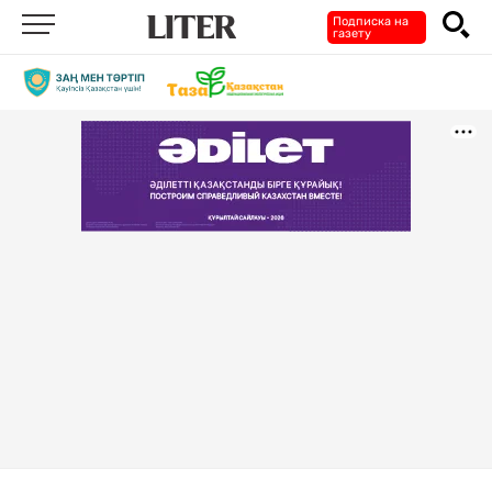
Подписка на
газету