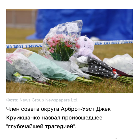
Фото: News Group Newspapers Ltd.
Член совета округа Арброт-Уэст Джек
Круикшанкс назвал произошедшее
"глубочайшей трагедией".