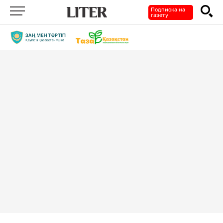
Подписка на
газету