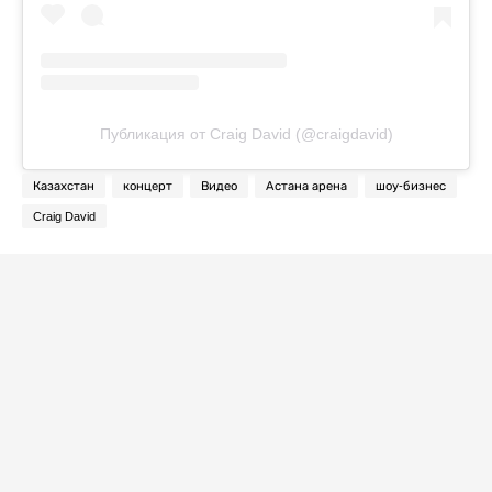
Публикация от Craig David (@craigdavid)
Казахстан
концерт
Видео
Астана арена
шоу-бизнес
Craig David