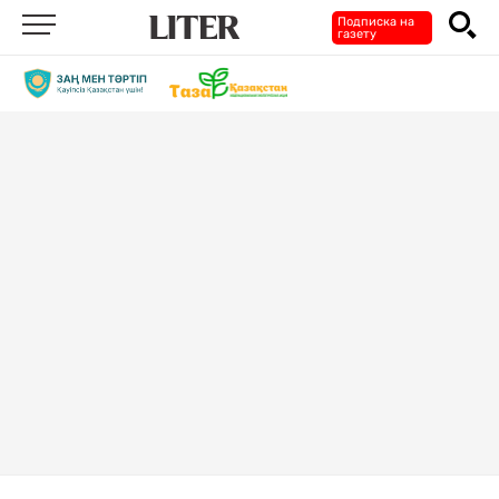
Подписка на
газету