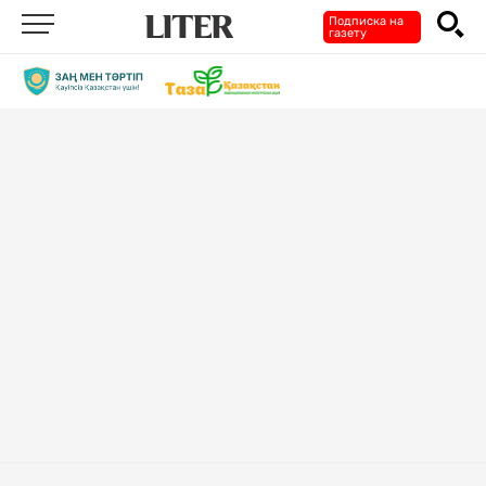
Подписка на
газету