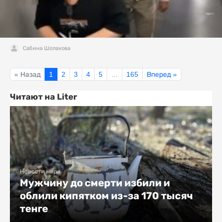
Сабина Шолахова
« Назад
1
2
3
4
5
…
165
Вперед »
Читают на Liter
Новости мира
Мужчину до смерти избили и
облили кипятком из-за 170 тысяч
тенге