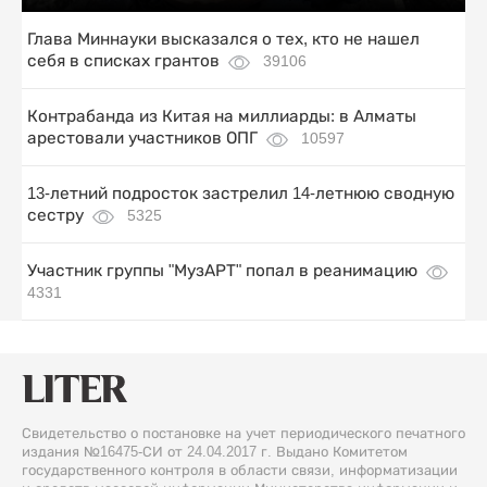
Глава Миннауки высказался о тех, кто не нашел
себя в списках грантов
39106
Контрабанда из Китая на миллиарды: в Алматы
арестовали участников ОПГ
10597
13-летний подросток застрелил 14-летнюю сводную
сестру
5325
Участник группы "МузАРТ" попал в реанимацию
4331
Свидетельство о постановке на учет периодического печатного
издания №16475-СИ от 24.04.2017 г. Выдано Комитетом
государственного контроля в области связи, информатизации