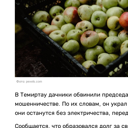
Фото: pexels.com
В Темиртау дачники обвинили председа
мошенничестве. По их словам, он украл
они останутся без электричества, пере
Сообщается, что образовался долг за с