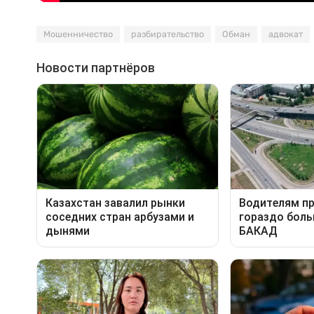
Мошенничество
разбирательство
Обман
адвокат