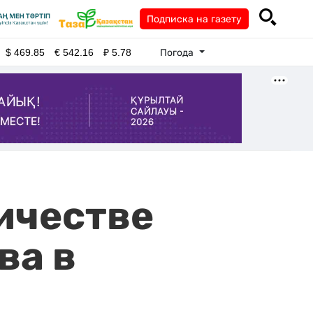
Подписка на газету
Погода
$
469.85
€
542.16
₽
5.78
ичестве
ва в