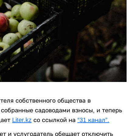
теля собственного общества в
 собранные садоводами взносы, и теперь
дает
Liter.kz
со ссылкой на
“31 канал”.
вет и услугодатель обещает отключить