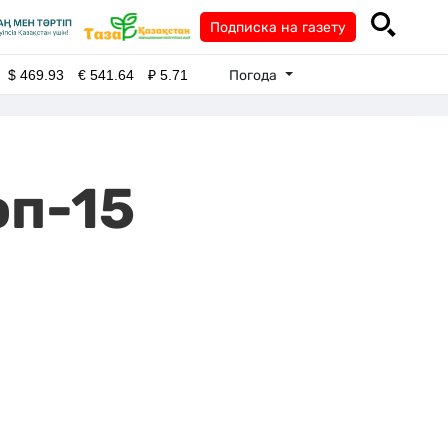
Подписка на газету
Погода
$
469.93
€
541.64
₽
5.71
оп-15