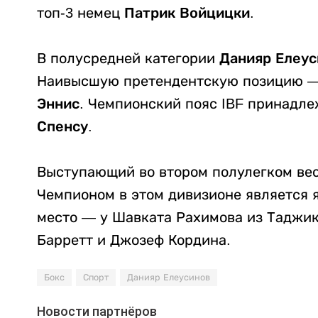
топ-3 немец
Патрик Войцицки
.
В полусредней категории
Данияр Елеус
Наивысшую претендентскую позицию —
Эннис
. Чемпионский пояс IBF принадл
Спенсу
.
Выступающий во втором полулегком ве
Чемпионом в этом дивизионе является 
место — у Шавката Рахимова из Таджик
Барретт и Джозеф Кордина.
Бокс
Спорт
Данияр Елеусинов