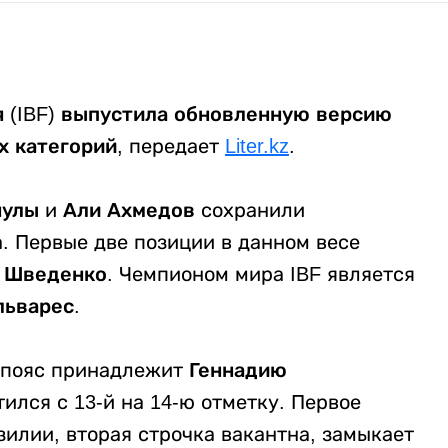
 (IBF) выпустила обновленную версию
х категорий,
передает
Liter.kz
.
нулы
и
Али Ахмедов
сохранили
а. Первые две позиции в данном весе
й Шведенко
. Чемпионом мира IBF является
льварес
.
й пояс принадлежит
Геннадию
ился с 13-й на 14-ю отметку. Первое
зилии, вторая строчка вакантна, замыкает