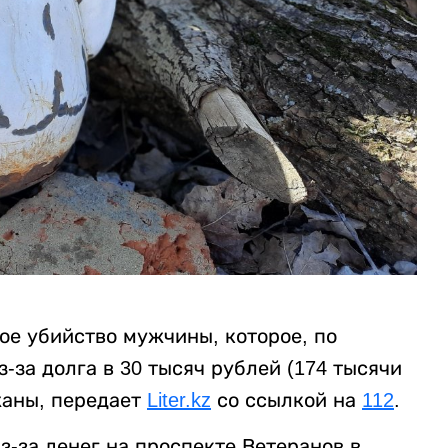
ое убийство мужчины, которое, по
за долга в 30 тысяч рублей (174 тысячи
жаны, передает
Liter.kz
со ссылкой на
112
.
-за денег на проспекте Ветеранов в