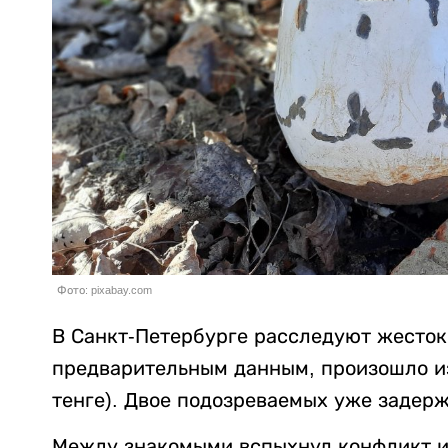
Фото: pixabay.com
В Санкт-Петербурге расследуют жесток
предварительным данным, произошло из-
тенге). Двое подозреваемых уже задер
Между знакомыми вспыхнул конфликт из