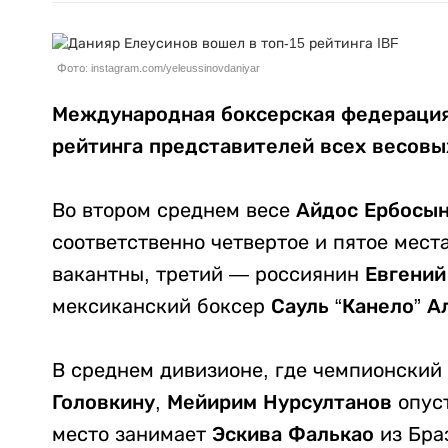
Фото: instagram.com/yeleussinovdaniyar
Международная боксерская федерация
рейтинга представителей всех весовы
Во втором среднем весе
Айдос Ербосы
соответственно четвертое и пятое мест
вакантны, третий — россиянин
Евгени
мексиканский боксер
Сауль “Канело” А
В среднем дивизионе, где чемпионски
Головкину
,
Мейирим Нурсултанов
опуст
место занимает
Эскива Фалькао
из Бра