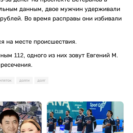
ельным данным, двое мужчин удерживали
 рублей. Во время расправы они избивали
я на месте происшествия.
ым 112, одного из них зовут Евгений М.
пресечения.
ипяток
долги
долг