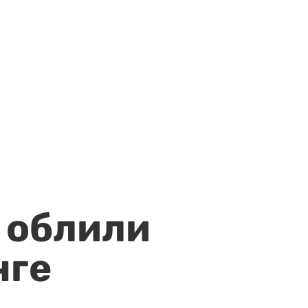
 облили
нге