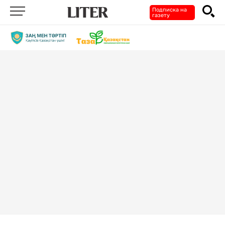
Подписка на
газету