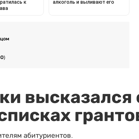
тцом
О)
и высказался о
 списках гранто
ителям абитуриентов.