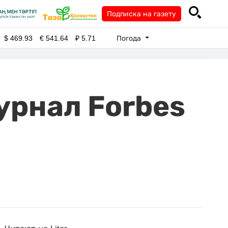
Подписка на газету
Погода
$
469.93
€
541.64
₽
5.71
урнал Forbes