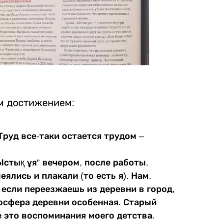
м достижением:
Труд все-таки остается трудом –
стық ұя” вечером, после работы,
ялись и плакали (то есть я). Нам,
 если переезжаешь из деревни в город,
мосфера деревни особенная. Старый
 это воспоминания моего детства.