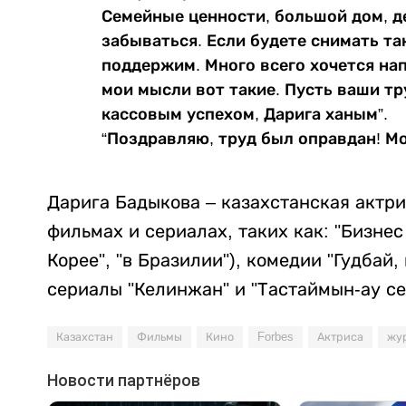
Семейные ценности, большой дом, д
забываться. Если будете снимать та
поддержим. Много всего хочется нап
мои мысли вот такие. Пусть ваши т
кассовым успехом, Дарига ханым”.
“Поздравляю, труд был оправдан! Мо
Дарига Бадыкова – казахстанская актр
фильмах и сериалах, таких как: "Бизнес 
Корее", "в Бразилии"), комедии "Гудбай, 
сериалы "Келинжан" и "Тастаймын-ау се
Казахстан
Фильмы
Кино
Forbes
Актриса
жу