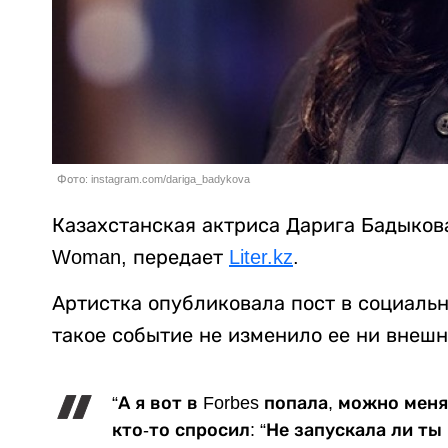
Фото: instagram.com/dariga_badykova
Казахстанская актриса Дарига Бадыков
Woman, передает
Liter.kz
.
Артистка опубликовала пост в социальн
такое событие не изменило ее ни внешн
“А я вот в Forbes попала, можно мен
кто-то спросил: “Не запускала ли ты