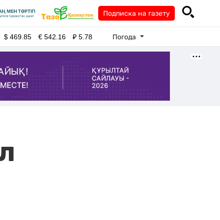
Подписка на газету
Погода
$
469.85
€
542.16
₽
5.78
л