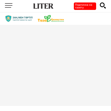
Подписка на
газету