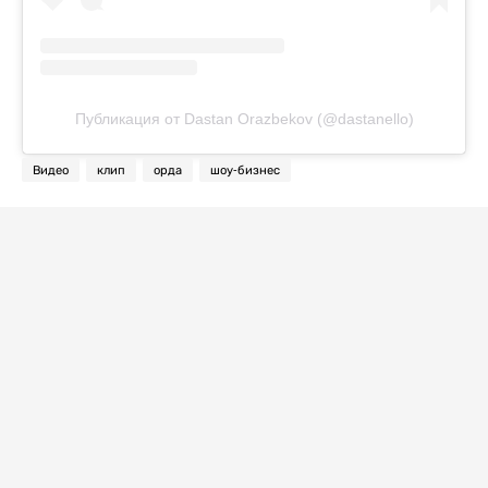
Публикация от Dastan Orazbekov (@dastanello)
Видео
клип
орда
шоу-бизнес