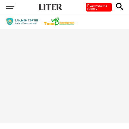
Подписка на
газету