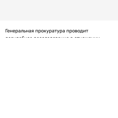
Генеральная прокуратура проводит
досудебное расследование в отношении
преступной группы, длительное время
занимавшейся экономической контрабандой
товаров из Китая в Казахстан, передает
Liter.kz
со ссылкой на Генпрокуратуру РК.
"Следствием установлено, что из 37
компаний, только по двум
аффилированным предприятиям
"Metlink" и "Urban Green" участниками
ОПГ причинен ущерб государству
свыше 2,7 млрд тенге", - говорится в