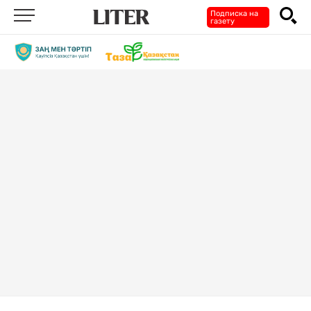
Подписка на
газету