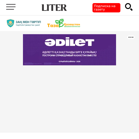
Подписка на
газету