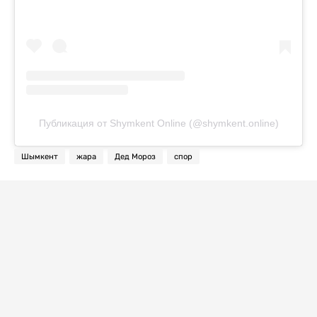
Публикация от Shymkent Online (@shymkent.online)
Шымкент
жара
Дед Мороз
спор