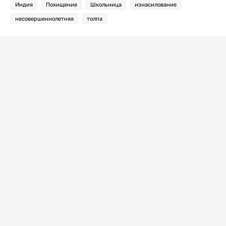
Индия
Похищение
Школьница
изнасилование
несовершеннолетняя
толпа