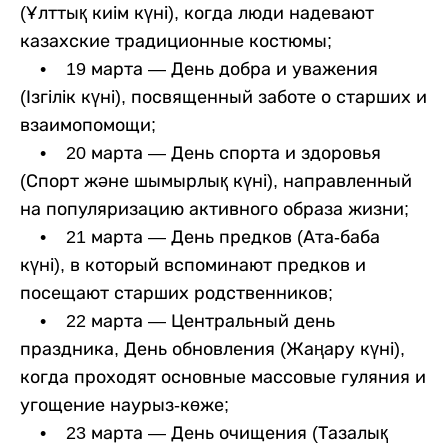
(Ұлттық киім күні), когда люди надевают
казахские традиционные костюмы;
• 19 марта — День добра и уважения
(Ізгілік күні), посвященный заботе о старших и
взаимопомощи;
• 20 марта — День спорта и здоровья
(Спорт және шымырлық күні), направленный
на популяризацию активного образа жизни;
• 21 марта — День предков (Ата-баба
күні), в который вспоминают предков и
посещают старших родственников;
• 22 марта — Центральный день
праздника, День обновления (Жаңару күні),
когда проходят основные массовые гуляния и
угощение наурыз-көже;
• 23 марта — День очищения (Тазалық