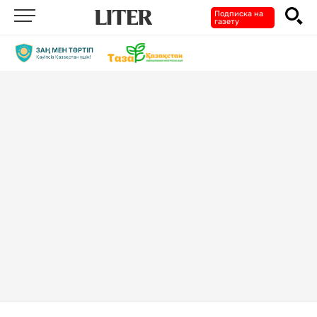
Подписка на
газету