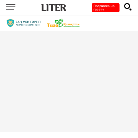
Подписка на
газету