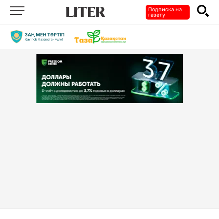
Подписка на
газету