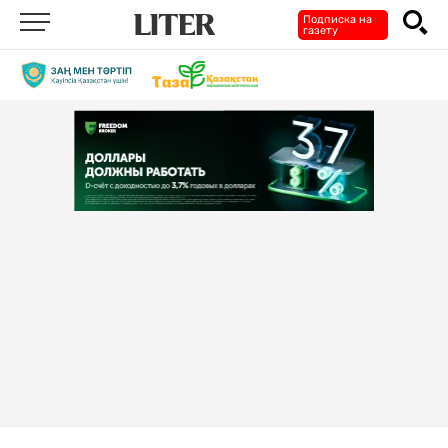
Подписка на
газету