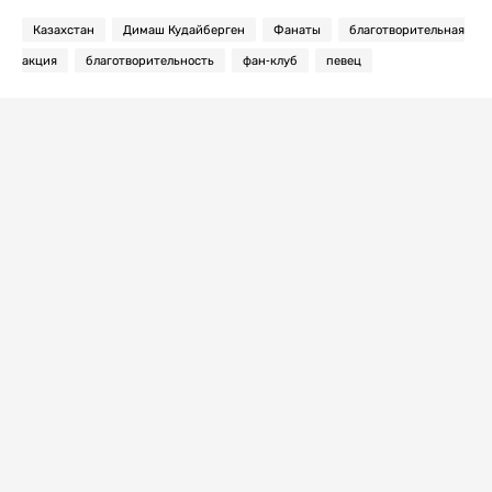
Казахстан
Димаш Кудайберген
Фанаты
благотворительная
акция
благотворительность
фан-клуб
певец