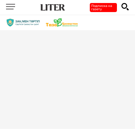
Подписка на
газету