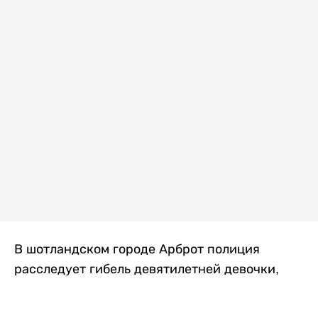
В шотландском городе Арброт полиция
расследует гибель девятилетней девочки,
которую нашли с тяжелыми травмами в
промышленной зоне, где семья разбила