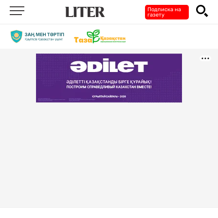
Подписка на
газету