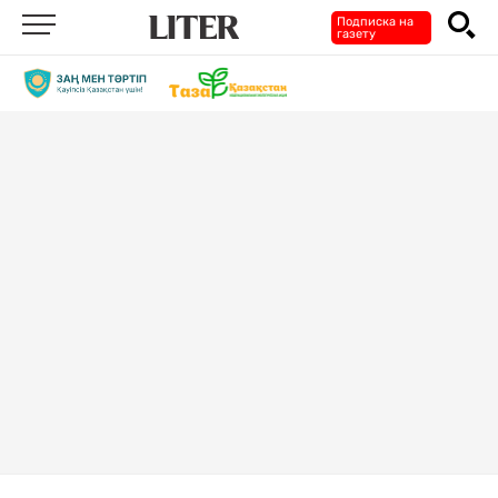
Подписка на
газету