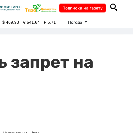
Подписка на газету
Погода
$
469.93
€
541.64
₽
5.71
 запрет на