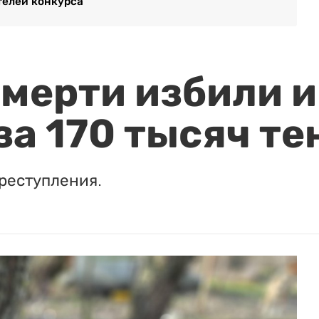
телей конкурса
мерти избили и
за 170 тысяч те
реступления.