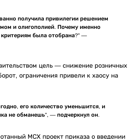
ованно получила привилегии решением
змом и олигополией. Почему именно
 критериям была отобрана?” —
авительством цель — снижение розничных
борот, ограничения привели к хаосу на
годно, его количество уменьшится, и
ка не обманешь”, — подчеркнул он.
ботанный МСХ проект приказа о введении