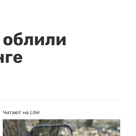
 облили
нге
Читают на Liter