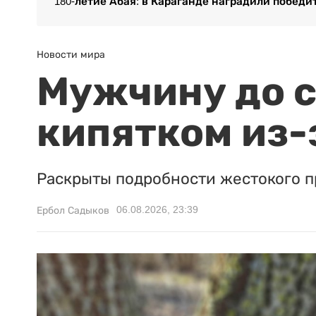
180-летие Абая: в Караганде наградили победи
Новости мира
Мужчину до с
кипятком из-
Раскрыты подробности жестокого п
06.08.2026, 23:39
Ербол Садыков