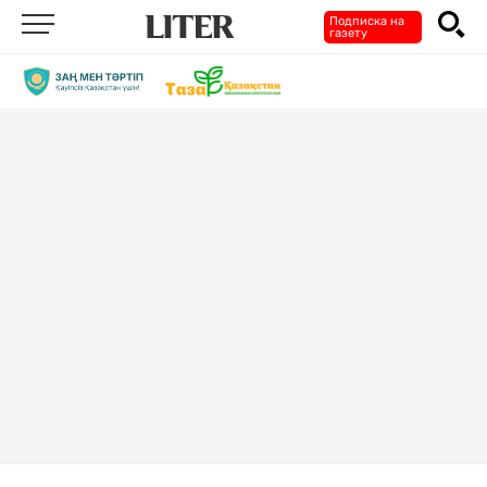
Подписка на
газету