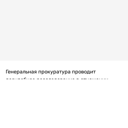
Генеральная прокуратура проводит
досудебное расследование в отношении
преступной группы, длительное время
занимавшейся экономической контрабандой
товаров из Китая в Казахстан, передает
Liter.kz
со ссылкой на Генпрокуратуру РК.
"Следствием установлено, что из 37