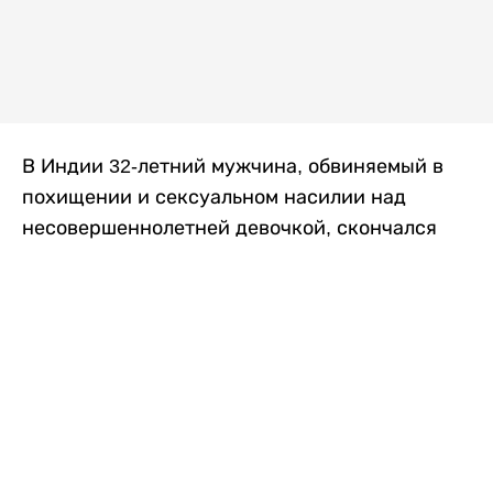
В Индии 32-летний мужчина, обвиняемый в
похищении и сексуальном насилии над
несовершеннолетней девочкой, скончался
после того, как разъяренная толпа жестоко
избила его в. Полиция сообщила об аресте
восьми человек, причастных к нападению,
передает
Liter.kz
со ссылкой на
news9live
.
Местные жители рассказали, что
обвиняемый, Мохаммад Эмроз, похитил
школьницу и держал ее взаперти в своем
доме два дня. Семья искала ее повсюду, но не