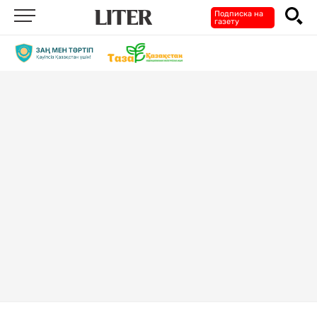
Подписка на
газету