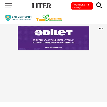
Подписка на
газету