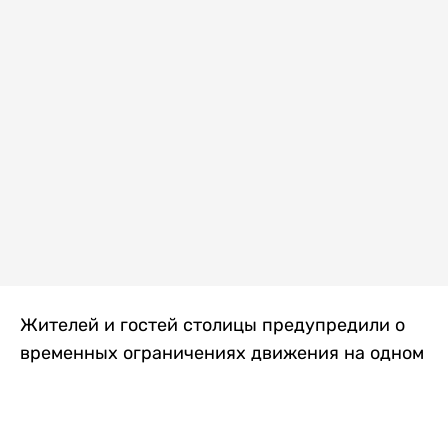
Жителей и гостей столицы предупредили о
временных ограничениях движения на одном
из самых загруженных проспектов города.
Причиной станут дорожные работы, которые
продлятся два дня, передает
Liter.kz
.