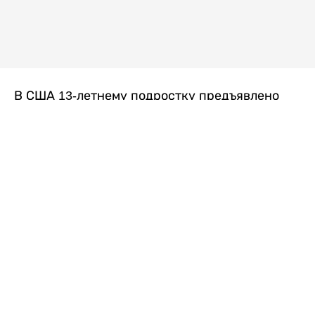
В США 13-летнему подростку предъявлено
обвинение в убийстве второй степени после
гибели его 14-летней сводной сестры. По
версии следствия, трагедия произошла
вскоре после ссоры между детьми, передает
Liter.kz
со ссылкой на
kmph.com
.
Как сообщили в полиции, девочка получила
огнестрельное ранение в голову. Она
скончалась от полученных травм.
Во время происшествия в доме находились
несколько человек, в том числе пятилетний