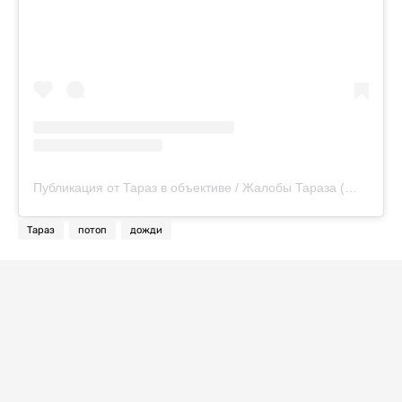
Публикация от Тараз в объективе / Жалобы Тараза (@taraz_v_obektive)
Тараз
потоп
дожди