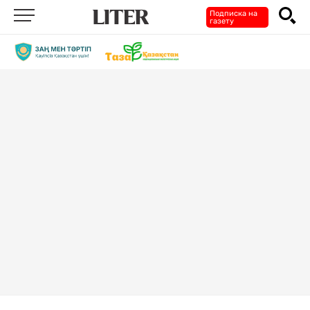
Подписка на
газету