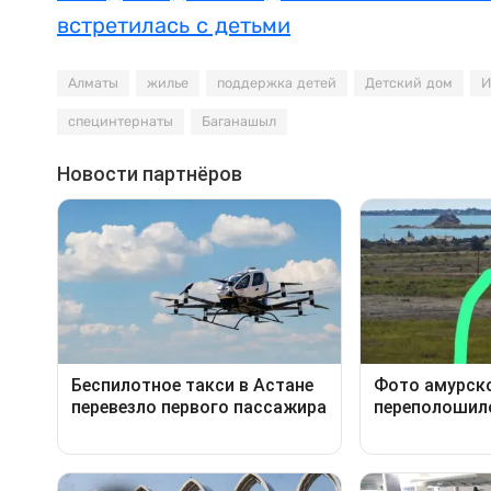
встретилась с детьми
Алматы
жилье
поддержка детей
Детский дом
И
специнтернаты
Баганашыл