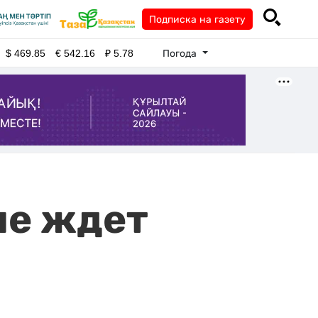
Подписка на газету
Погода
$
469.85
€
542.16
₽
5.78
ле ждет