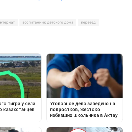
нтернат
воспитанник детского дома
переезд