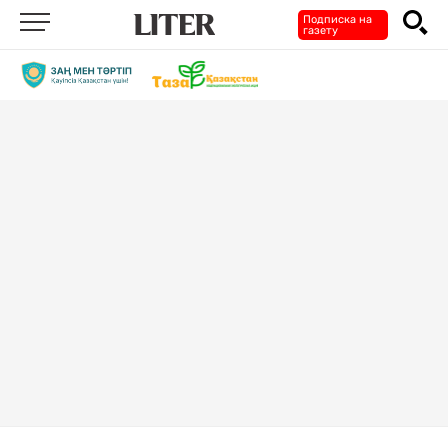
Подписка на
газету