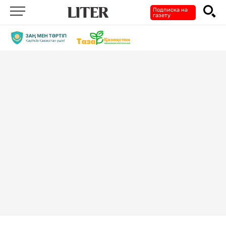
Подписка на
газету