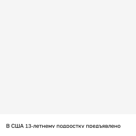
В США 13-летнему подростку предъявлено
обвинение в убийстве второй степени после