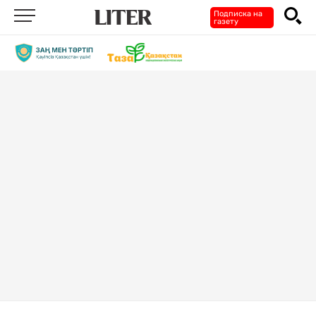
Подписка на
газету