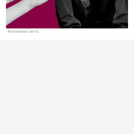
Фотоколлаж Liter.kz