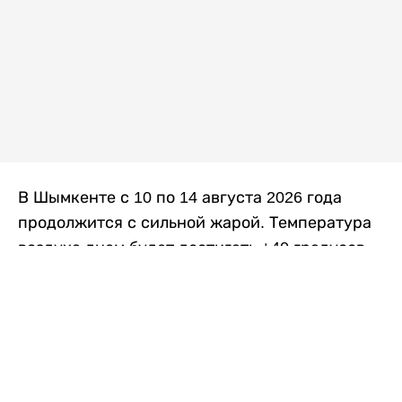
В Шымкенте с 10 по 14 августа 2026 года
продолжится с сильной жарой. Температура
воздуха днем будет достигать +40 градусов,
осадков не ожидается, передает
Liter.kz
со
ссылкой на
данные
Казгидромета.
Согласно информации синоптиков, будущая
рабочая неделя в городе сохранится
переменная облачность. К концу недели жара