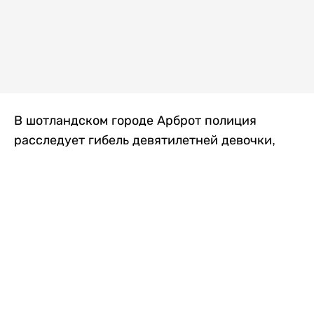
В шотландском городе Арброт полиция
расследует гибель девятилетней девочки,
которую нашли с тяжелыми травмами в
промышленной зоне, где семья разбила
палаточный лагерь. По подозрению в
убийстве ребенка задержан ее 35-летний
отец, передает
Liter.kz
со ссылкой на
The Sun
.
По данным полиции, семья из Западного
Йоркшира приехала в Арброт и разбила
палатку на территории заброшенной