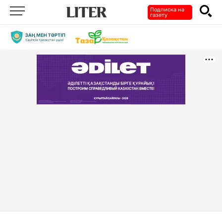
Подписка на
газету