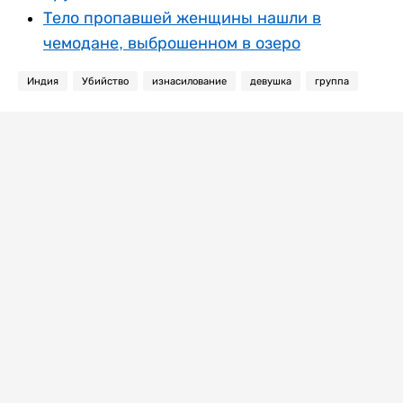
Тело пропавшей женщины нашли в
чемодане, выброшенном в озеро
Индия
Убийство
изнасилование
девушка
группа