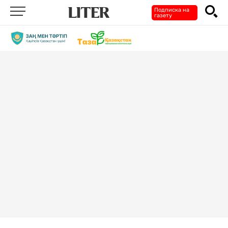
Подписка на
газету