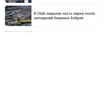
Следующая новость
Какие дороги перекроют в Астане 9 августа
Предыдущая новость
Поездка в Тараз станет дольше: водителей
перенаправят на старый перевал
Свидетельство о постановке на учет периодического печатного
издания №16475-СИ от 24.04.2017 г. Выдано Комитетом
государственного контроля в области связи, информатизации
и средств массовой информации Министерства информации и
коммуникации Республики Казахстан.