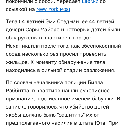
покончили с собой, передает
Liter.kz
со
ссылкой на
New York Post
.
Тела 64-летней Эми Стедман, ее 44-летней
дочери Сары Майерс и четверых детей были
обнаружены в квартире в городе
Механиквилл после того, как обеспокоенный
сосед несколько раз просил проверить
жильцов. К моменту обнаружения тела
находились в сильной стадии разложения.
По словам начальника полиции Билла
Раббитта, в квартире нашли рукописное
признание, подписанное именем бабушки. В
записке говорилось, что убийство детей
якобы должно было "защитить” их от
предполагаемого насилия в штате Юта. При