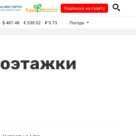
Подписка на газету
Погода
$
467.48
€
539.52
₽
5.73
гоэтажки