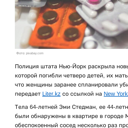
Фото: pixabay.com
Полиция штата Нью-Йорк раскрыла новы
которой погибли четверо детей, их мат
что женщины заранее спланировали убий
передает
Liter.kz
со ссылкой на
New York
Тела 64-летней Эми Стедман, ее 44-лет
были обнаружены в квартире в городе М
обеспокоенный сосед несколько раз пр