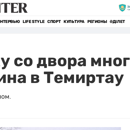
НТЕРВЬЮ
LIFE STYLE
СПОРТ
КУЛЬТУРА
РЕГИОНЫ
ӘДІЛЕТ
у со двора мно
на в Темиртау
лом.