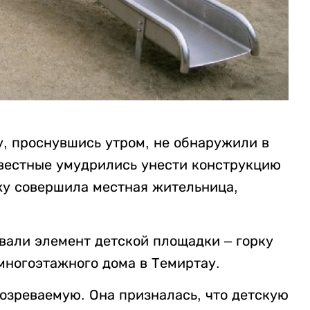
, проснувшись утром, не обнаружили в
звестные умудрились унести конструкцию
ажу совершила местная жительница,
вали элемент детской площадки – горку
 многоэтажного дома в Темиртау.
зреваемую. Она призналась, что детскую