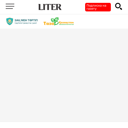
Подписка на
газету