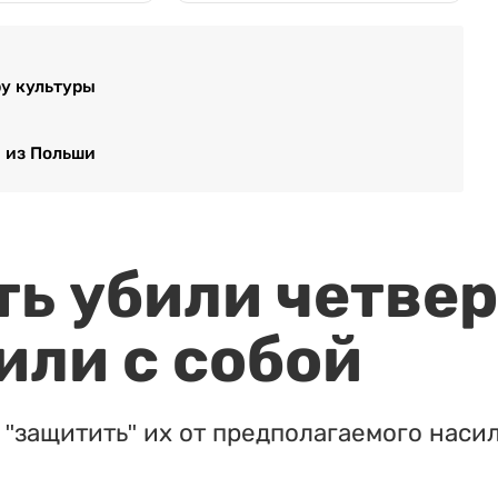
у культуры
 из Польши
ть убили четвер
или с собой
"защитить" их от предполагаемого насил