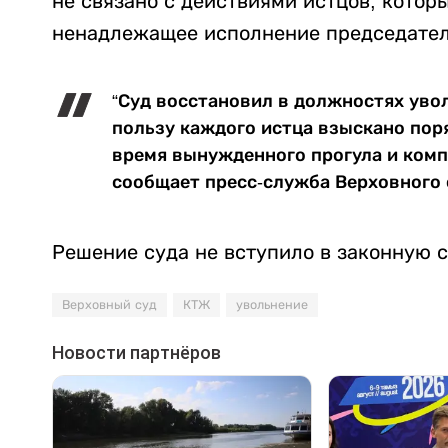
не связано с действиями истцов, которы
ненадлежащее исполнение председател
“Суд восстановил в должностях уво
пользу каждого истца взыскано поря
время вынужденного прогула и комп
сообщает пресс-служба Верховного 
Решение суда не вступило в законную с
Верховный суд
КТЖ
увольнение