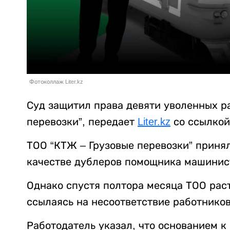
Фотоколлаж Liter.kz
Суд защитил права девяти уволенных р
перевозки”, передает
Liter.kz
со ссылкой
ТОО “КТЖ – Грузовые перевозки” приня
качестве дублеров помощника машинист
Однако спустя полтора месяца ТОО рас
ссылаясь на несоответствие работнико
Работодатель указал, что основанием 