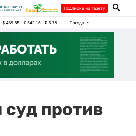
Подписка на газету
Погода
$
469.85
€
542.16
₽
5.78
 суд против