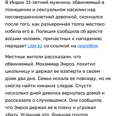
В Индии 32-летний мужчина, обвиняемый в
похищении и сексуальном насилии над
несовершеннолетней девочкой, скончался
после того, как разъяренная толпа жестоко
избила его в. Полиция сообщила об аресте
восьми человек, причастных к нападению,
передает
Liter.kz
со ссылкой на
news9live
.
Местные жители рассказали, что
обвиняемый, Мохаммад Эмроз, похитил
школьницу и держал ее взаперти в своем
доме два дня. Семья искала ее повсюду, но не
смогла найти никаких следов. Спустя
несколько дней девочка вернулась домой и
рассказала о случившемся. Она сообщила,
что Эмроз держал ее в плену и угрожал
убить. Услышав это, большая группа