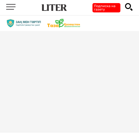
Подписка на
газету