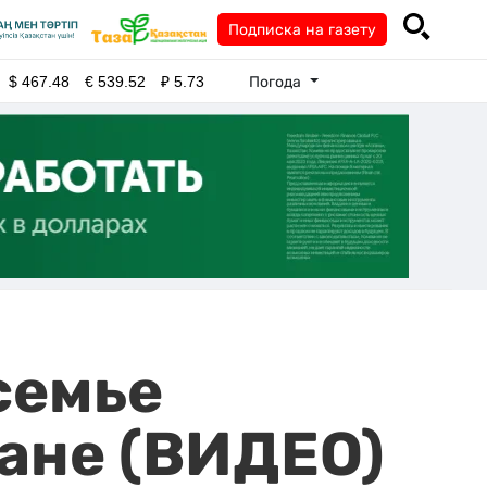
Подписка на газету
Погода
$
467.48
€
539.52
₽
5.73
семье
ане (ВИДЕО)