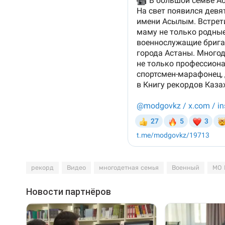
рекорд
Видео
многодетная семья
Военный
МО 