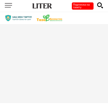
Подписка на
газету