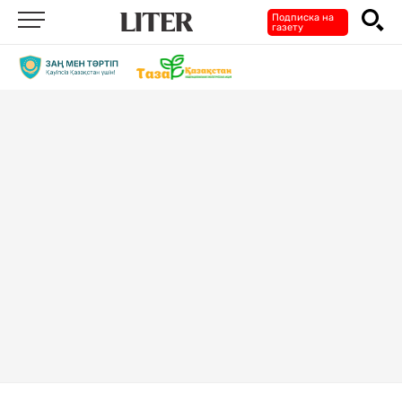
Подписка на
газету