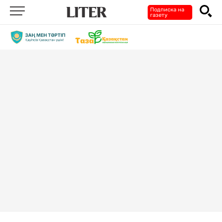
Подписка на
газету