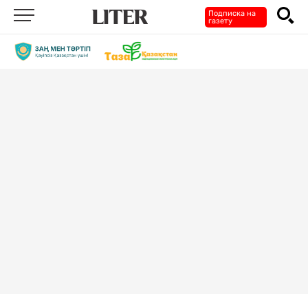
Подписка на
газету