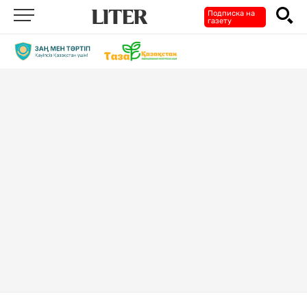
Подписка на
газету