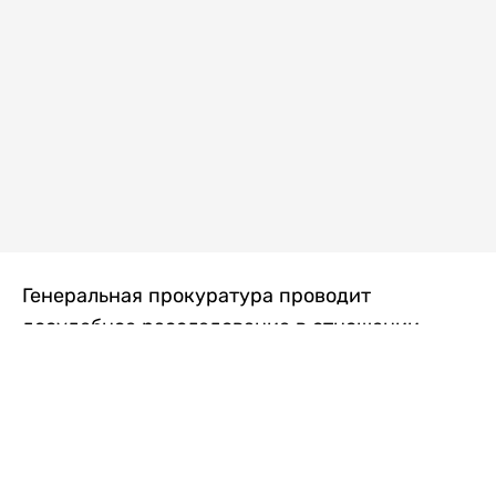
Генеральная прокуратура проводит
досудебное расследование в отношении
преступной группы, длительное время
занимавшейся экономической контрабандой
товаров из Китая в Казахстан, передает
Liter.kz
со ссылкой на Генпрокуратуру РК.