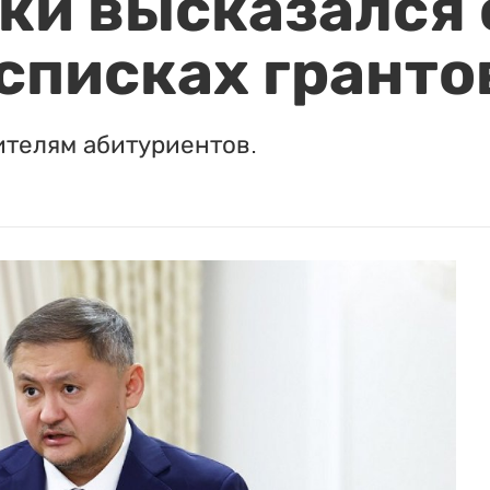
и высказался о
 списках гранто
ителям абитуриентов.