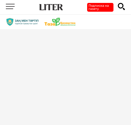
Подписка на
газету